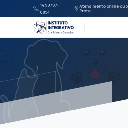
14 99797-
Atendimento online ou p
Preto
0854