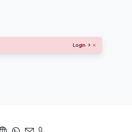
×
Login