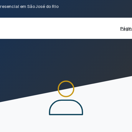
resencial em São José do Rio
Págin