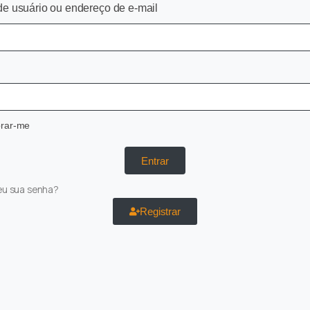
e usuário ou endereço de e-mail
rar-me
Entrar
u sua senha?
Registrar