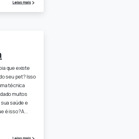
Leias mais
a
ia que existe
do seu pet? Isso
uma técnica
udado muitos
 sua saúde e
e é isso?A...
Leias mais