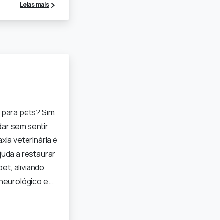
Leias mais
 para pets? Sim,
ar sem sentir
xia veterinária é
uda a restaurar
pet, aliviando
eurológico e...