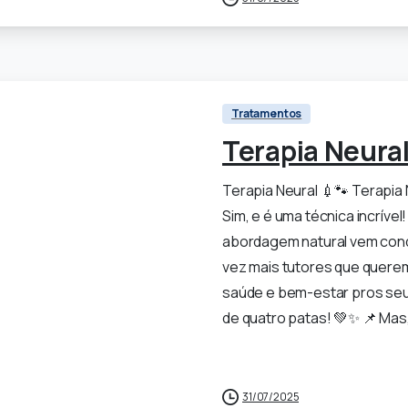
Tratamentos
Terapia Neura
Terapia Neural 💉🐾 Terapia
Sim, e é uma técnica incrível
abordagem natural vem con
vez mais tutores que quere
saúde e bem-estar pros se
de quatro patas! 💚✨ 📌 Mas,
0
31/07/2025