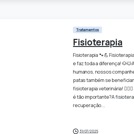
Tratamentos
Fisioterapia
Fisioterapia 🐾💪 Fisioterapi
e faz toda a diferença! 🐶
humanos, nossos companhei
patas também se beneficiam
fisioterapia veterinária! 🧘‍♂
é tão importante?A fisiotera
recuperação...
0
31/07/2025