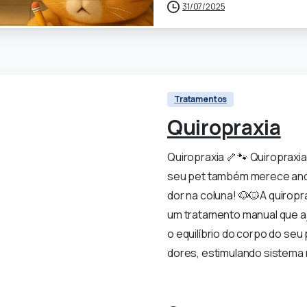
0
31/07/2025
Tratamentos
Quiropraxia
Quiropraxia 🦴🐾 Quiropraxia
seu pet também merece and
dor na coluna! 🐶🐱A quiropra
um tratamento manual que aj
o equilíbrio do corpo do seu 
dores, estimulando sistema n
0