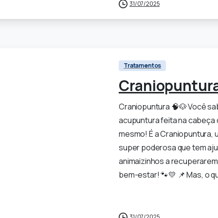
31/07/2025
Tratamentos
Craniopuntur
Craniopuntura 🧠🐶 Você sab
acupuntura feita na cabeça 
mesmo! É a Craniopuntura, 
super poderosa que tem aj
animaizinhos a recuperarem
bem-estar! 🐾💛 📌 Mas, o qu
0
31/07/2025