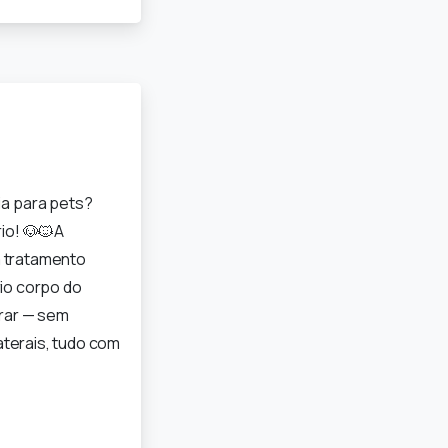
a para pets?
rio! 🐶🐱A
m tratamento
rio corpo do
urar — sem
terais, tudo com