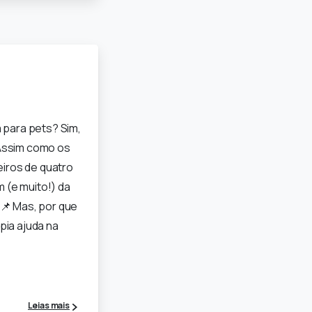
a para pets? Sim,
Assim como os
ros de quatro
 (e muito!) da
✨ 📌 Mas, por que
pia ajuda na
Leias mais