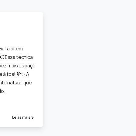
iu falar em
🐱Essa técnica
 vez mais espaço
é à toa! 💚✨ A
to natural que
o...
Leias mais