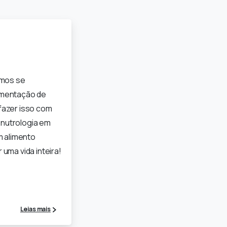
amos se
imentação de
fazer isso com
 nutrologia em
m alimento
uma vida inteira!
Leias mais