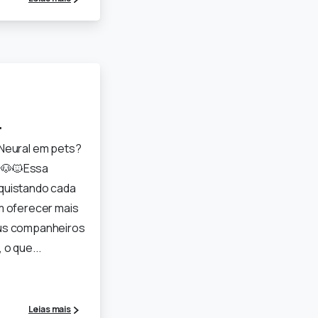
l
 Neural em pets?
! 🐶🐱Essa
quistando cada
m oferecer mais
us companheiros
 o que...
Leias mais