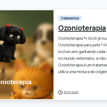
Tratamentos
Ozonioterapia
Ozonioterapia 🐾 Você já ouv
Ozonioterapia para pets? 
incrível vem ganhando cada
no mundo veterinário, e não 
Ozonioterapia é um tratamen
utiliza uma mistura de oxigêni
0
31/07/2025