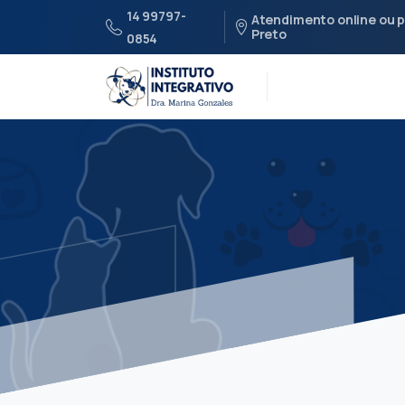
14 99797-
Atendimento online ou p
Preto
0854