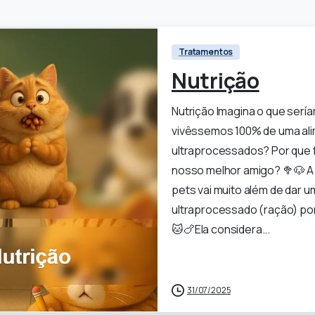
Tratamentos
Nutrição
Nutrição Imagina o que serí
vivêssemos 100% de uma al
ultraprocessados? Por que 
nosso melhor amigo? 🥦🐶 A
pets vai muito além de dar u
ultraprocessado (ração) por 
🐱🍗Ela considera...
0
31/07/2025