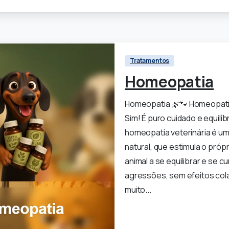
Tratamentos
Homeopatia
Homeopatia 🌿🐾 Homeopati
Sim! É puro cuidado e equilíb
homeopatia veterinária é u
natural, que estimula o próp
animal a se equilibrar e se c
agressões, sem efeitos cola
muito...