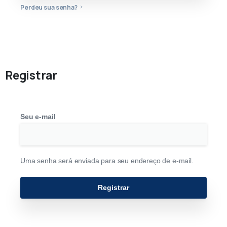
Perdeu sua senha?
Registrar
Seu e-mail
Uma senha será enviada para seu endereço de e-mail.
Registrar