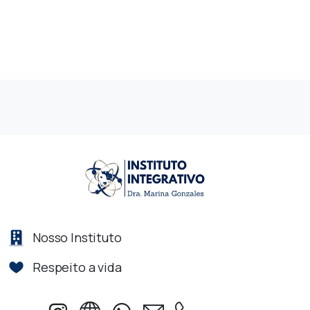
Nosso Instituto
Respeito a vida