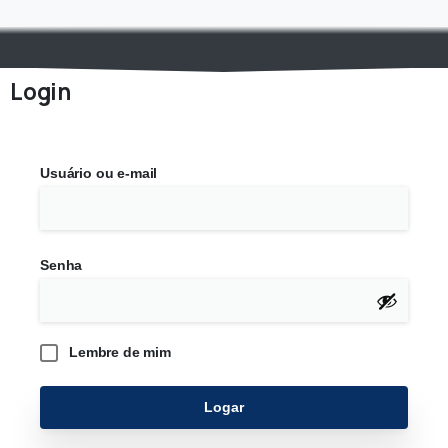
Login
Usuário ou e-mail
Senha
Lembre de mim
Logar